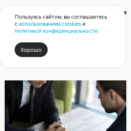
Пользуясь сайтом, вы соглашаетесь
с
использованием cookies
и
политикой конфиденциальности
.
Неоднозначное благо:
производители Юга о
Хорошо
возможной отмене санкций
30 апреля 2025